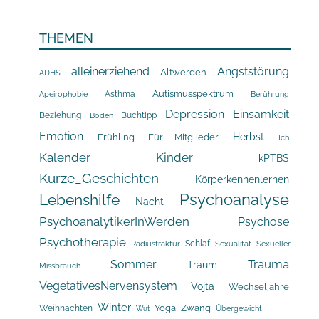
THEMEN
alleinerziehend
Angststörung
Altwerden
ADHS
Asthma
Autismusspektrum
Apeirophobie
Berührung
Depression
Einsamkeit
Beziehung
Buchtipp
Boden
Emotion
Herbst
Frühling
Für Mitglieder
Ich
Kalender
Kinder
kPTBS
Kurze_Geschichten
Körperkennenlernen
Psychoanalyse
Lebenshilfe
Nacht
PsychoanalytikerInWerden
Psychose
Psychotherapie
Schlaf
Radiusfraktur
Sexualität
Sexueller
Trauma
Sommer
Traum
Missbrauch
VegetativesNervensystem
Vojta
Wechseljahre
Winter
Yoga
Zwang
Weihnachten
Übergewicht
Wut