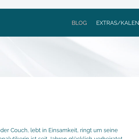
BLOG
EXTRAS/KALE
 der Couch, lebt in Einsamkeit, ringt um seine
lytikerin ist seit Jahren glücklich verheiratet