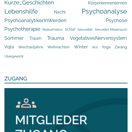
Kurze_Geschichten
Körperkennenlernen
Psychoanalyse
Lebenshilfe
Nacht
PsychoanalytikerInWerden
Psychose
Psychotherapie
Schlaf
Radiusfraktur
Sexualität
Sexueller Missbrauch
Trauma
Sommer
VegetativesNervensystem
Traum
Winter
Vojta
Yoga
Wechseljahre
Zwang
Weihnachten
Wut
Übergewicht
ZUGANG