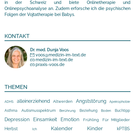
in der Schweiz und biete Onlinetherapie und
Onlinepsychoanalyse an. Zudem erforsche ich die psychischen
Folgen der Vojtatherapie bei Babys.
KONTAKT
Dr. med. Dunja Voos
voos@medizin-im-text.de
medizin-im-text.de
praxis-voos.de
THEMEN
alleinerziehend
Angststörung
Altwerden
Apeirophobie
ADHS
Asthma
Autismusspektrum
Beziehung
Buchtipp
Berührung
Boden
Depression
Einsamkeit
Emotion
Frühling
Für Mitglieder
Kalender
Kinder
Herbst
kPTBS
Ich