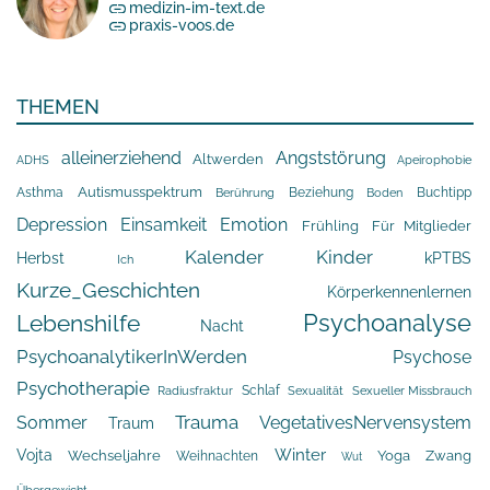
medizin-im-text.de
praxis-voos.de
THEMEN
alleinerziehend
Angststörung
Altwerden
Apeirophobie
ADHS
Asthma
Autismusspektrum
Beziehung
Buchtipp
Berührung
Boden
Depression
Einsamkeit
Emotion
Frühling
Für Mitglieder
Kalender
Kinder
Herbst
kPTBS
Ich
Kurze_Geschichten
Körperkennenlernen
Psychoanalyse
Lebenshilfe
Nacht
PsychoanalytikerInWerden
Psychose
Psychotherapie
Schlaf
Radiusfraktur
Sexualität
Sexueller Missbrauch
Trauma
Sommer
VegetativesNervensystem
Traum
Winter
Vojta
Yoga
Wechseljahre
Zwang
Weihnachten
Wut