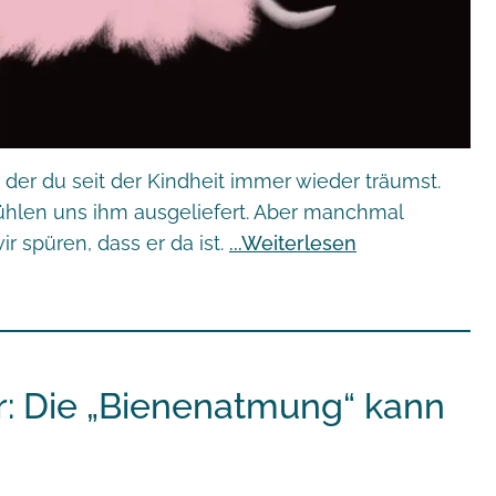
 der du seit der Kindheit immer wieder träumst.
fühlen uns ihm ausgeliefert. Aber manchmal
r spüren, dass er da ist.
Weiterlesen
er: Die „Bienenatmung“ kann