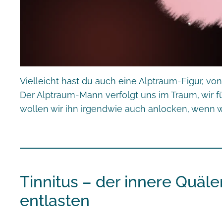
Vielleicht hast du auch eine Alptraum-Figur, von
Der Alptraum-Mann verfolgt uns im Traum, wir 
wollen wir ihn irgendwie auch anlocken, wenn wi
Tinnitus – der innere Quäl
entlasten