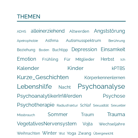
THEMEN
alleinerziehend
Angststörung
Altwerden
ADHS
Asthma
Autismusspektrum
Apeirophobie
Berührung
Depression
Einsamkeit
Beziehung
Buchtipp
Boden
Emotion
Herbst
Frühling
Für Mitglieder
Ich
Kalender
Kinder
kPTBS
Kurze_Geschichten
Körperkennenlernen
Psychoanalyse
Lebenshilfe
Nacht
PsychoanalytikerInWerden
Psychose
Psychotherapie
Schlaf
Radiusfraktur
Sexualität
Sexueller
Trauma
Sommer
Traum
Missbrauch
VegetativesNervensystem
Vojta
Wechseljahre
Winter
Yoga
Zwang
Weihnachten
Übergewicht
Wut