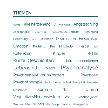
THEMEN
alleinerziehend
Angststörung
Altwerden
ADHS
Asthma
Autismusspektrum
Apeirophobie
Berührung
Depression
Einsamkeit
Beziehung
Buchtipp
Boden
Emotion
Herbst
Frühling
Für Mitglieder
Ich
Kalender
Kinder
kPTBS
Kurze_Geschichten
Körperkennenlernen
Psychoanalyse
Lebenshilfe
Nacht
PsychoanalytikerInWerden
Psychose
Psychotherapie
Schlaf
Radiusfraktur
Sexualität
Sexueller
Trauma
Sommer
Traum
Missbrauch
VegetativesNervensystem
Vojta
Wechseljahre
Winter
Yoga
Zwang
Weihnachten
Übergewicht
Wut