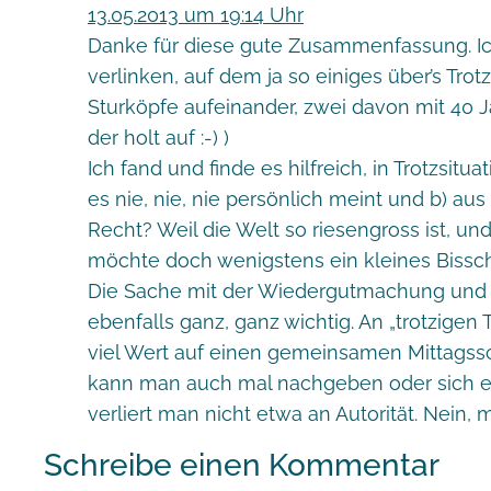
13.05.2013 um 19:14 Uhr
Danke für diese gute Zusammenfassung. I
verlinken, auf dem ja so einiges über’s Trotz
Sturköpfe aufeinander, zwei davon mit 40 J
der holt auf :-) )
Ich fand und finde es hilfreich, in Trotzsit
es nie, nie, nie persönlich meint und b) au
Recht? Weil die Welt so riesengross ist, un
möchte doch wenigstens ein kleines Biss
Die Sache mit der Wiedergutmachung und d
ebenfalls ganz, ganz wichtig. An „trotzigen 
viel Wert auf einen gemeinsamen Mittagssc
kann man auch mal nachgeben oder sich e
verliert man nicht etwa an Autorität. Nein,
Schreibe einen Kommentar