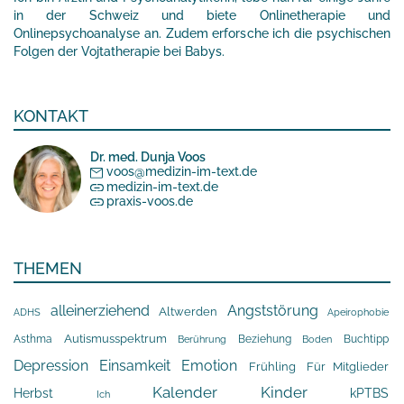
in der Schweiz und biete Onlinetherapie und
Onlinepsychoanalyse an. Zudem erforsche ich die psychischen
Folgen der Vojtatherapie bei Babys.
KONTAKT
Dr. med. Dunja Voos
voos@medizin-im-text.de
medizin-im-text.de
praxis-voos.de
THEMEN
alleinerziehend
Angststörung
Altwerden
Apeirophobie
ADHS
Asthma
Autismusspektrum
Beziehung
Buchtipp
Berührung
Boden
Depression
Einsamkeit
Emotion
Frühling
Für Mitglieder
Kalender
Kinder
Herbst
kPTBS
Ich