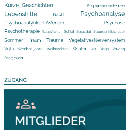
Kurze_Geschichten
Körperkennenlernen
Psychoanalyse
Lebenshilfe
Nacht
PsychoanalytikerInWerden
Psychose
Psychotherapie
Schlaf
Radiusfraktur
Sexualität
Sexueller Missbrauch
Trauma
Sommer
VegetativesNervensystem
Traum
Winter
Vojta
Yoga
Wechseljahre
Zwang
Weihnachten
Wut
Übergewicht
ZUGANG