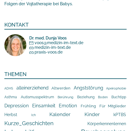
Folgen der Vojtatherapie bei Babys.
KONTAKT
Dr. med. Dunja Voos
voos@medizin-im-text.de
medizin-im-text.de
praxis-voos.de
THEMEN
alleinerziehend
Angststörung
Altwerden
Apeirophobie
ADHS
Asthma
Autismusspektrum
Beziehung
Buchtipp
Berührung
Boden
Depression
Einsamkeit
Emotion
Frühling
Für Mitglieder
Kalender
Kinder
Herbst
kPTBS
Ich
Kurze_Geschichten
Körperkennenlernen