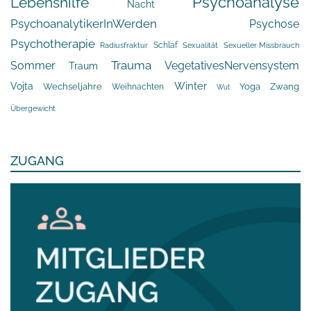
Psychoanalyse
Lebenshilfe
Nacht
PsychoanalytikerInWerden
Psychose
Psychotherapie
Schlaf
Radiusfraktur
Sexualität
Sexueller Missbrauch
Trauma
Sommer
VegetativesNervensystem
Traum
Winter
Vojta
Yoga
Wechseljahre
Zwang
Weihnachten
Wut
Übergewicht
ZUGANG