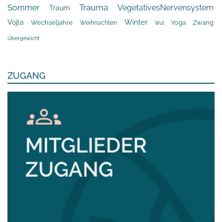
Trauma
Sommer
VegetativesNervensystem
Traum
Winter
Vojta
Yoga
Wechseljahre
Zwang
Weihnachten
Wut
Übergewicht
ZUGANG