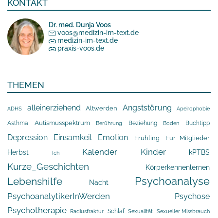
KONTAKT
Dr. med. Dunja Voos
voos@medizin-im-text.de
medizin-im-text.de
praxis-voos.de
THEMEN
alleinerziehend
Angststörung
Altwerden
Apeirophobie
ADHS
Asthma
Autismusspektrum
Beziehung
Buchtipp
Berührung
Boden
Depression
Einsamkeit
Emotion
Frühling
Für Mitglieder
Kalender
Kinder
Herbst
kPTBS
Ich
Kurze_Geschichten
Körperkennenlernen
Psychoanalyse
Lebenshilfe
Nacht
PsychoanalytikerInWerden
Psychose
Psychotherapie
Schlaf
Radiusfraktur
Sexualität
Sexueller Missbrauch