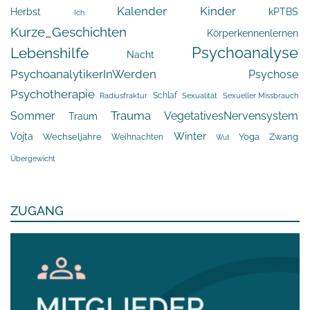
Kalender
Kinder
Herbst
kPTBS
Ich
Kurze_Geschichten
Körperkennenlernen
Psychoanalyse
Lebenshilfe
Nacht
PsychoanalytikerInWerden
Psychose
Psychotherapie
Schlaf
Radiusfraktur
Sexualität
Sexueller Missbrauch
Trauma
Sommer
VegetativesNervensystem
Traum
Winter
Vojta
Yoga
Wechseljahre
Zwang
Weihnachten
Wut
Übergewicht
ZUGANG