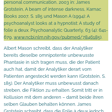
personal communication, 2003 in: James
Grotstein, A beam of intense darkness, Karnac
Books 2007, S. 185 und Mason A (1994): A
psychoanalyst looks at a hypnotist: A study of
folie a deux. Psychoanalytic Quarterly, 63 (4): 641-
679,
www.ncbi.nlm.nih.gov/pubmed/7846185
).
Albert Mason schreibt, dass der Analytiker
bereits dieselbe omnipotente unbewusste
Phantasie in sich tragen muss, die der Patient
auch hat, damit der Analytiker derart vom
Patienten angesteckt werden kann (Grotstein, S.
185). Der Analytiker muss unbewusst danach
streben, die Fiktion zu erhalten. Somit tritt er in
Kollusion mit dem anderen – damit beide ihren
selben Glauben behalten können. James
Grotstein schreibt, dass die Folie à deux jedoch