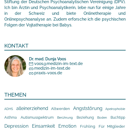
Stiftung der Deutschen Psychoanalytischen Vereinigung (DPV).
Ich bin Ärztin und Psychoanalytikerin, lebe nun für einige Jahre
in der Schweiz und biete Onlinetherapie und
Onlinepsychoanalyse an. Zudem erforsche ich die psychischen
Folgen der Vojtatherapie bei Babys.
KONTAKT
Dr. med. Dunja Voos
voos@medizin-im-text.de
medizin-im-text.de
praxis-voos.de
THEMEN
alleinerziehend
Angststörung
Altwerden
Apeirophobie
ADHS
Asthma
Autismusspektrum
Beziehung
Buchtipp
Berührung
Boden
Depression
Einsamkeit
Emotion
Frühling
Für Mitglieder