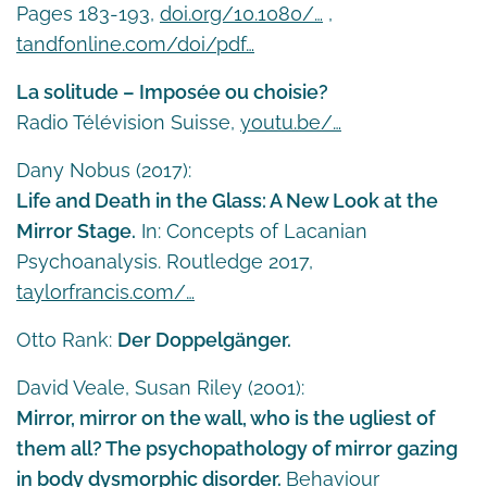
Pages 183-193,
doi.org/10.1080/…
,
tandfonline.com/doi/pdf…
La solitude – Imposée ou choisie?
Radio Télévision Suisse,
youtu.be/…
Dany Nobus (2017):
Life and Death in the Glass: A New Look at the
Mirror Stage.
In: Concepts of Lacanian
Psychoanalysis. Routledge 2017,
taylorfrancis.com/…
Otto Rank:
Der Doppelgänger.
David Veale, Susan Riley (2001):
Mirror, mirror on the wall, who is the ugliest of
them all? The psychopathology of mirror gazing
in body dysmorphic disorder.
Behaviour