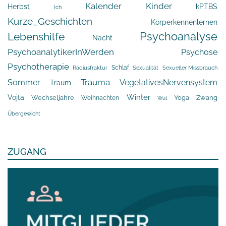
Kalender
Kinder
Herbst
kPTBS
Ich
Kurze_Geschichten
Körperkennenlernen
Psychoanalyse
Lebenshilfe
Nacht
PsychoanalytikerInWerden
Psychose
Psychotherapie
Schlaf
Radiusfraktur
Sexualität
Sexueller Missbrauch
Trauma
Sommer
VegetativesNervensystem
Traum
Winter
Vojta
Yoga
Wechseljahre
Zwang
Weihnachten
Wut
Übergewicht
ZUGANG