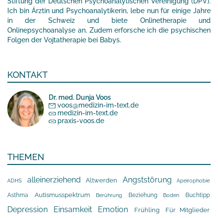
Stiftung der Deutschen Psychoanalytischen Vereinigung (DPV).
Ich bin Ärztin und Psychoanalytikerin, lebe nun für einige Jahre
in der Schweiz und biete Onlinetherapie und
Onlinepsychoanalyse an. Zudem erforsche ich die psychischen
Folgen der Vojtatherapie bei Babys.
KONTAKT
Dr. med. Dunja Voos
voos@medizin-im-text.de
medizin-im-text.de
praxis-voos.de
THEMEN
alleinerziehend
Angststörung
Altwerden
Apeirophobie
ADHS
Asthma
Autismusspektrum
Beziehung
Buchtipp
Berührung
Boden
Depression
Einsamkeit
Emotion
Frühling
Für Mitglieder