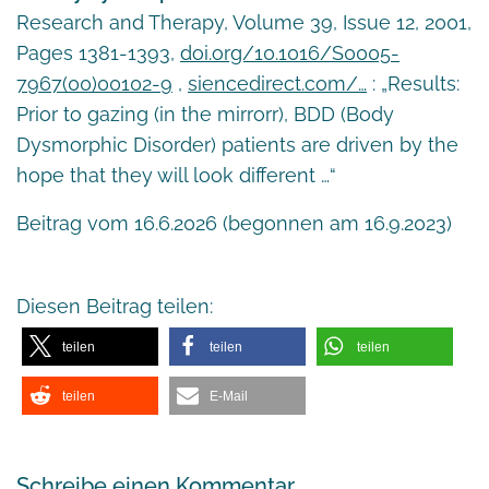
Research and Therapy, Volume 39, Issue 12, 2001,
Pages 1381-1393,
doi.org/10.1016/S0005-
7967(00)00102-9
,
siencedirect.com/…
: „Results:
Prior to gazing (in the mirrorr), BDD (Body
Dysmorphic Disorder) patients are driven by the
hope that they will look different …“
Beitrag vom 16.6.2026 (begonnen am 16.9.2023)
Diesen Beitrag teilen:
teilen
teilen
teilen
teilen
E-Mail
Schreibe einen Kommentar