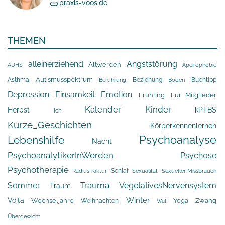
praxis-voos.de
THEMEN
alleinerziehend
Angststörung
Altwerden
Apeirophobie
ADHS
Asthma
Autismusspektrum
Beziehung
Buchtipp
Berührung
Boden
Depression
Einsamkeit
Emotion
Frühling
Für Mitglieder
Kalender
Kinder
Herbst
kPTBS
Ich
Kurze_Geschichten
Körperkennenlernen
Psychoanalyse
Lebenshilfe
Nacht
PsychoanalytikerInWerden
Psychose
Psychotherapie
Schlaf
Radiusfraktur
Sexualität
Sexueller Missbrauch
Trauma
Sommer
VegetativesNervensystem
Traum
Winter
Vojta
Yoga
Wechseljahre
Zwang
Weihnachten
Wut
Übergewicht