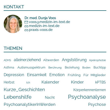
KONTAKT
Dr. med. Dunja Voos
voos@medizin-im-text.de
medizin-im-text.de
praxis-voos.de
THEMEN
alleinerziehend
Angststörung
Altwerden
Apeirophobie
ADHS
Asthma
Autismusspektrum
Beziehung
Buchtipp
Berührung
Boden
Depression
Einsamkeit
Emotion
Frühling
Für Mitglieder
Kalender
Kinder
Herbst
kPTBS
Ich
Kurze_Geschichten
Körperkennenlernen
Psychoanalyse
Lebenshilfe
Nacht
PsychoanalytikerInWerden
Psychose