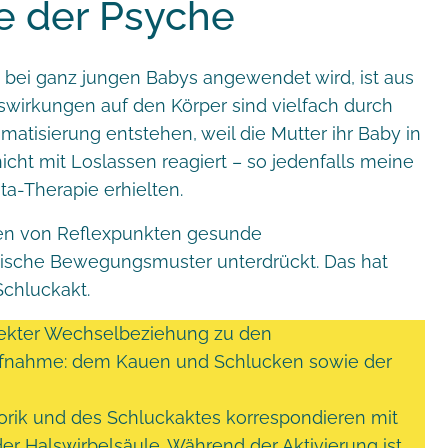
e der Psyche
n bei ganz jungen Babys angewendet wird, ist aus
uswirkungen auf den Körper sind vielfach durch
atisierung entstehen, weil die Mutter ihr Baby in
cht mit Loslassen reagiert – so jedenfalls meine
ta-Therapie erhielten.
ken von Reflexpunkten gesunde
sche Bewegungsmuster unterdrückt. Das hat
Schluckakt.
direkter Wechselbeziehung zu den
ufnahme: dem Kauen und Schlucken sowie der
rik und des Schluckaktes korrespondieren mit
er Halswirbelsäule. Während der Aktivierung ist