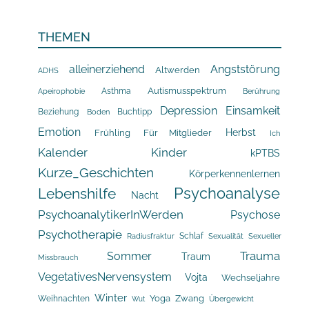
THEMEN
alleinerziehend
Angststörung
Altwerden
ADHS
Asthma
Autismusspektrum
Apeirophobie
Berührung
Depression
Einsamkeit
Beziehung
Buchtipp
Boden
Emotion
Herbst
Frühling
Für Mitglieder
Ich
Kalender
Kinder
kPTBS
Kurze_Geschichten
Körperkennenlernen
Psychoanalyse
Lebenshilfe
Nacht
PsychoanalytikerInWerden
Psychose
Psychotherapie
Schlaf
Radiusfraktur
Sexualität
Sexueller
Trauma
Sommer
Traum
Missbrauch
VegetativesNervensystem
Vojta
Wechseljahre
Winter
Yoga
Zwang
Weihnachten
Übergewicht
Wut