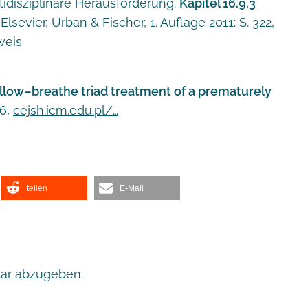
tidisziplinäre Herausforderung.
Kapitel 16.9.3
.
Elsevier, Urban & Fischer, 1. Auflage 2011: S. 322,
weis
allow–breathe triad treatment of a prematurely
56,
cejsh.icm.edu.pl/…
teilen
E-Mail
ar abzugeben.