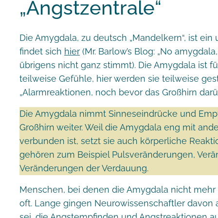
„Angstzentrale“
Die Amygdala, zu deutsch „Mandelkern“, ist ein 
findet sich
hier
(Mr. Barlow’s Blog: „No amygdala,
übrigens nicht ganz stimmt). Die Amygdala ist f
teilweise Gefühle, hier werden sie teilweise ges
„Alarmreaktionen, noch bevor das Großhirn darü
Die Amygdala nimmt Sinneseindrücke und Empfin
Großhirn weiter. Weil die Amygdala eng mit and
verbunden ist, setzt sie auch körperliche Reakt
gehören zum Beispiel Pulsveränderungen, Ver
Veränderungen der Verdauung.
Menschen, bei denen die Amygdala nicht mehr f
oft. Lange gingen Neurowissenschaftler davon a
sei, die Angstempfinden und Angstreaktionen au