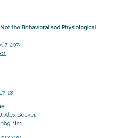
Not the Behavioral and Physiological
2067-2074
001
 17-18
e:
. Alex Becker.
pb9.htm
23.2.2011