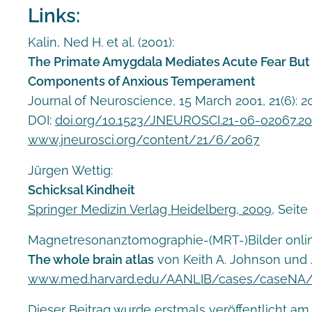
Links:
Kalin, Ned H. et al. (2001):
The Primate Amygdala Mediates Acute Fear But 
Components of Anxious Temperament
Journal of Neuroscience, 15 March 2001, 21(6): 
DOI:
doi.org/10.1523/JNEUROSCI.21-06-02067.2
www.jneurosci.org/content/21/6/2067
Jürgen Wettig:
Schicksal Kindheit
Springer Medizin Verlag Heidelberg, 2009
, Seite
Magnetresonanztomographie-(MRT-)Bilder onlin
The whole brain atlas
von Keith A. Johnson und J
www.med.harvard.edu/AANLIB/cases/caseNA/
Dieser Beitrag wurde erstmals veröffentlicht am 