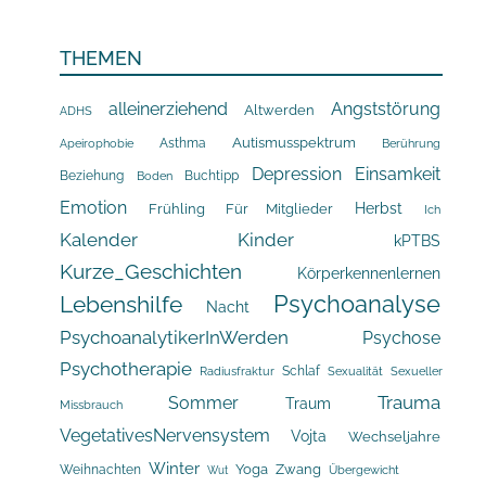
THEMEN
alleinerziehend
Angststörung
Altwerden
ADHS
Asthma
Autismusspektrum
Apeirophobie
Berührung
Depression
Einsamkeit
Beziehung
Buchtipp
Boden
Emotion
Herbst
Frühling
Für Mitglieder
Ich
Kalender
Kinder
kPTBS
Kurze_Geschichten
Körperkennenlernen
Psychoanalyse
Lebenshilfe
Nacht
PsychoanalytikerInWerden
Psychose
Psychotherapie
Schlaf
Radiusfraktur
Sexualität
Sexueller
Trauma
Sommer
Traum
Missbrauch
VegetativesNervensystem
Vojta
Wechseljahre
Winter
Yoga
Zwang
Weihnachten
Übergewicht
Wut