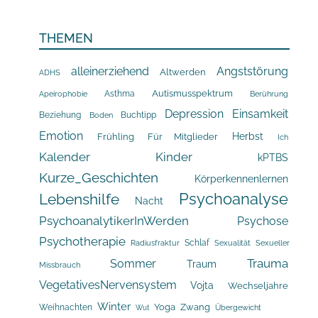
THEMEN
alleinerziehend
Angststörung
Altwerden
ADHS
Asthma
Autismusspektrum
Apeirophobie
Berührung
Depression
Einsamkeit
Beziehung
Buchtipp
Boden
Emotion
Herbst
Frühling
Für Mitglieder
Ich
Kalender
Kinder
kPTBS
Kurze_Geschichten
Körperkennenlernen
Psychoanalyse
Lebenshilfe
Nacht
PsychoanalytikerInWerden
Psychose
Psychotherapie
Schlaf
Radiusfraktur
Sexualität
Sexueller
Trauma
Sommer
Traum
Missbrauch
VegetativesNervensystem
Vojta
Wechseljahre
Winter
Yoga
Zwang
Weihnachten
Übergewicht
Wut