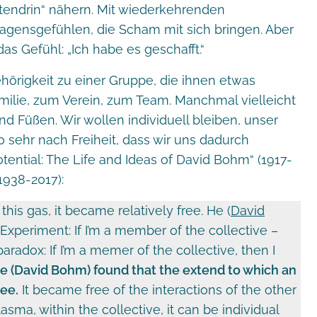
ttendrin“ nähern. Mit wiederkehrenden
gensgefühlen, die Scham mit sich bringen. Aber
 Gefühl: „Ich habe es geschafft.“
rigkeit zu einer Gruppe, die ihnen etwas
amilie, zum Verein, zum Team. Manchmal vielleicht
d Füßen. Wir wollen individuell bleiben, unser
ehr nach Freiheit, dass wir uns dadurch
tential: The Life and Ideas of David Bohm“ (1917-
1938-2017):
his gas, it became relatively free. He (
David
 Experiment: If I’m a member of the collective –
aradox: If I’m a memer of the collective, then I
e (David Bohm) found that the extend to which an
ree.
It became free of the interactions of the other
asma, within the collective, it can be individual