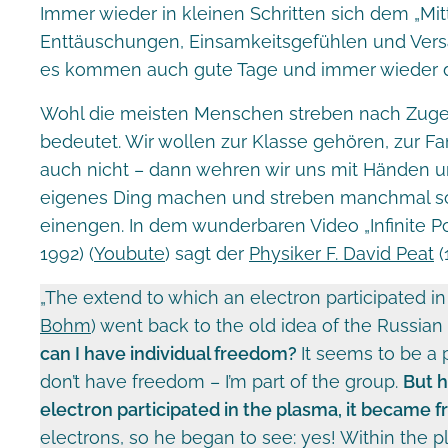
Immer wieder in kleinen Schritten sich dem „Mi
Enttäuschungen, Einsamkeitsgefühlen und Versa
es kommen auch gute Tage und immer wieder das
Wohl die meisten Menschen streben nach Zugehö
bedeutet. Wir wollen zur Klasse gehören, zur F
auch nicht – dann wehren wir uns mit Händen un
eigenes Ding machen und streben manchmal so s
einengen. In dem wunderbaren Video „Infinite Po
1992) (
Youbute
) sagt der
Physiker F. David Peat
(
„The extend to which an electron participated in t
Bohm
) went back to the old idea of the Russian
can I have individual freedom?
It seems to be a p
don’t have freedom – I’m part of the group.
But h
electron participated in the plasma, it became f
electrons, so he began to see: yes! Within the pl