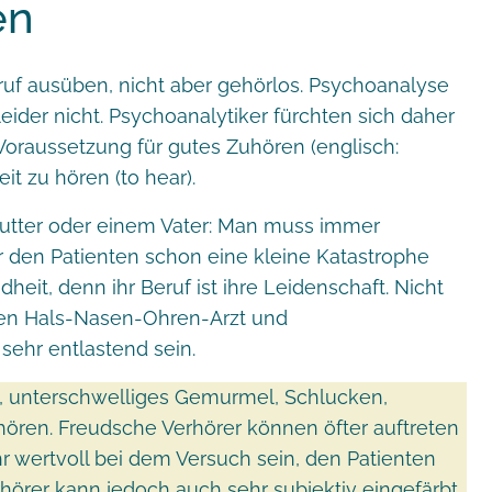
en
ruf ausüben, nicht aber gehörlos. Psychoanalyse
eider nicht. Psychoanalytiker fürchten sich daher
Voraussetzung für gutes Zuhören (englisch:
it zu hören (to hear).
Mutter oder einem Vater: Man muss immer
für den Patienten schon eine kleine Katastrophe
dheit, denn ihr Beruf ist ihre Leidenschaft. Nicht
uten Hals-Nasen-Ohren-Arzt und
sehr entlastend sein.
, unterschwelliges Gemurmel, Schlucken,
hören. Freudsche Verhörer können öfter auftreten
hr wertvoll bei dem Versuch sein, den Patienten
hörer kann jedoch auch sehr subjektiv eingefärbt