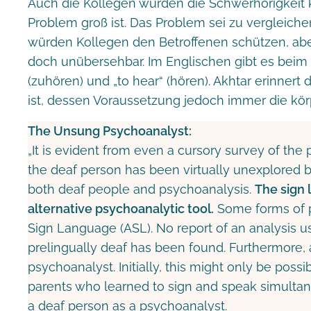
Auch die Kollegen würden die Schwerhörigkeit 
Problem groß ist. Das Problem sei zu vergleiche
würden Kollegen den Betroffenen schützen, ab
doch unübersehbar. Im Englischen gibt es beim 
(zuhören) und „to hear“ (hören). Akhtar erinnert
ist, dessen Voraussetzung jedoch immer die körp
The Unsung Psychoanalyst:
„It is evident from even a cursory survey of the 
the deaf person has been virtually unexplored 
both deaf people and psychoanalysis.
The sign 
alternative psychoanalytic tool.
Some forms of 
Sign Language (ASL). No report of an analysis u
prelingually deaf has been found. Furthermore, 
psychoanalyst. Initially, this might only be poss
parents who learned to sign and speak simultane
a deaf person as a psychoanalyst.