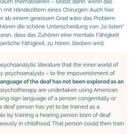
kaum thematisieren – selbst dann, wenn das
n mit Händezittern eines Chirurgen: Auch hier
er ab einem gewissen Grad wäre das Problem
Hören die schöne Unterscheidung von „to listen“
 daran, dass das Zuhören eine mentale Fähigkeit
erliche Fähigkeit, zu hören, bleiben wird.
psychoanalytic literature that the inner world of
by psychoanalysts – to the impoverishment of
language of the deaf has not been explored as an
psychotherapy are undertaken using American
sing sign language of a person congenitally or
a deaf person has yet to be trained as a
ible by training a hearing person born of deaf
ously in childhood. That person could then train