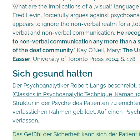
What are the implications of a „visual“ language
Fred Levin, forcefully argues against psychoana
appears to ignore the non-verbal realm for a ‚to
verbal and non-verbal communication.
He recog
to non-verbal communication any more than a s
of the deaf community
.“ Kay O’Neil, Mary:
The Un
Easser
. University of Toronto Press 2004: S. 178
Sich gesund halten
Der Psychoanalytiker Robert Langs beschreibt,
(
Classics in Psychoanalytic Technique, Karnac 1
Struktur in der Psyche des Patienten zu erricht
verlässlichen Rahmen gebildet. Auf einen Psycho
verlassen.
Das Gefühl der Sicherheit kann sich der Patient