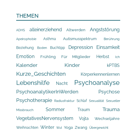
THEMEN
alleinerziehend
Angststörung
Altwerden
ADHS
Asthma
Autismusspektrum
Apeirophobie
Berührung
Depression
Einsamkeit
Beziehung
Buchtipp
Boden
Emotion
Herbst
Frühling
Für Mitglieder
Ich
Kalender
Kinder
kPTBS
Kurze_Geschichten
Körperkennenlernen
Psychoanalyse
Lebenshilfe
Nacht
PsychoanalytikerInWerden
Psychose
Psychotherapie
Schlaf
Radiusfraktur
Sexualität
Sexueller
Trauma
Sommer
Traum
Missbrauch
VegetativesNervensystem
Vojta
Wechseljahre
Winter
Yoga
Zwang
Weihnachten
Übergewicht
Wut