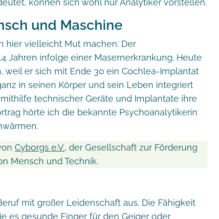
utet, können sich wohl nur Analytiker vorstellen.
nsch und Maschine
 hier vielleicht Mut machen: Der
 14 Jahren infolge einer Masernerkrankung. Heute
weil er sich mit Ende 30 ein Cochlea-Implantat
 ganz in seinen Körper und sein Leben integriert
 mithilfe technischer Geräte und Implantate ihre
rtrag hörte ich die bekannte Psychoanalytikerin
chwärmen.
 von
Cyborgs e.V.
, der Gesellschaft zur Förderung
von Mensch und Technik.
eruf mit großer Leidenschaft aus. Die Fähigkeit
wie es gesunde Finger für den Geiger oder