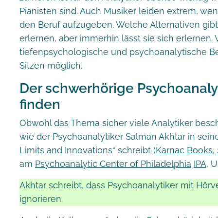
Pianisten sind. Auch Musiker leiden extrem, we
den Beruf aufzugeben. Welche Alternativen gibt
erlernen, aber immerhin lässt sie sich erlernen
tiefenpsychologische und psychoanalytische 
Sitzen möglich.
Der schwerhörige Psychoanalyti
finden
Obwohl das Thema sicher viele Analytiker beschä
wie der Psychoanalytiker Salman Akhtar in sein
Limits and Innovations“ schreibt (
Karnac Books, 
am
Psychoanalytic Center of Philadelphia
IPA
, U
Akhtar schreibt, dass Psychoanalytiker mit Hörve
ignorieren.