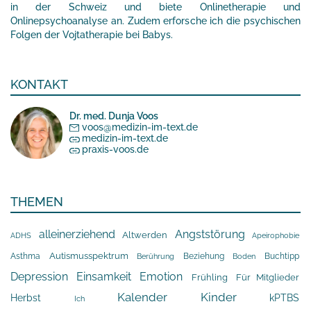
in der Schweiz und biete Onlinetherapie und
Onlinepsychoanalyse an. Zudem erforsche ich die psychischen
Folgen der Vojtatherapie bei Babys.
KONTAKT
Dr. med. Dunja Voos
voos@medizin-im-text.de
medizin-im-text.de
praxis-voos.de
THEMEN
alleinerziehend
Angststörung
Altwerden
Apeirophobie
ADHS
Asthma
Autismusspektrum
Beziehung
Buchtipp
Berührung
Boden
Depression
Einsamkeit
Emotion
Frühling
Für Mitglieder
Kalender
Kinder
Herbst
kPTBS
Ich