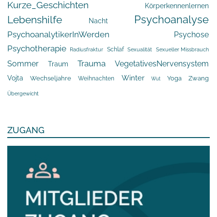
Kurze_Geschichten
Körperkennenlernen
Psychoanalyse
Lebenshilfe
Nacht
PsychoanalytikerInWerden
Psychose
Psychotherapie
Schlaf
Radiusfraktur
Sexualität
Sexueller Missbrauch
Trauma
Sommer
VegetativesNervensystem
Traum
Winter
Vojta
Yoga
Wechseljahre
Zwang
Weihnachten
Wut
Übergewicht
ZUGANG