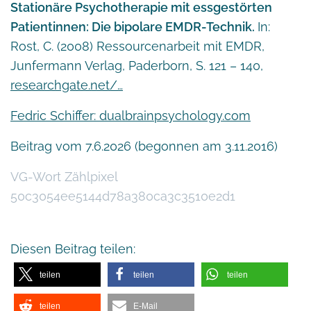
Stationäre Psychotherapie mit essgestörten
Patientinnen: Die bipolare EMDR-Technik.
In:
Rost, C. (2008) Ressourcenarbeit mit EMDR,
Junfermann Verlag, Paderborn, S. 121 – 140,
researchgate.net/…
Fedric Schiffer: dualbrainpsychology.com
Beitrag vom 7.6.2026 (begonnen am 3.11.2016)
VG-Wort Zählpixel
50c3054ee5144d78a380ca3c3510e2d1
Diesen Beitrag teilen:
teilen
teilen
teilen
teilen
E-Mail