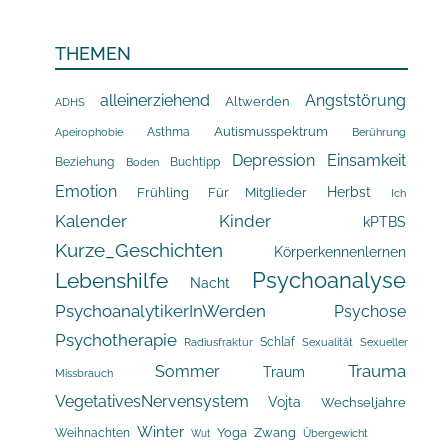
THEMEN
alleinerziehend
Angststörung
Altwerden
ADHS
Asthma
Autismusspektrum
Apeirophobie
Berührung
Depression
Einsamkeit
Beziehung
Buchtipp
Boden
Emotion
Herbst
Frühling
Für Mitglieder
Ich
Kalender
Kinder
kPTBS
Kurze_Geschichten
Körperkennenlernen
Psychoanalyse
Lebenshilfe
Nacht
PsychoanalytikerInWerden
Psychose
Psychotherapie
Schlaf
Radiusfraktur
Sexualität
Sexueller
Trauma
Sommer
Traum
Missbrauch
VegetativesNervensystem
Vojta
Wechseljahre
Winter
Yoga
Zwang
Weihnachten
Übergewicht
Wut