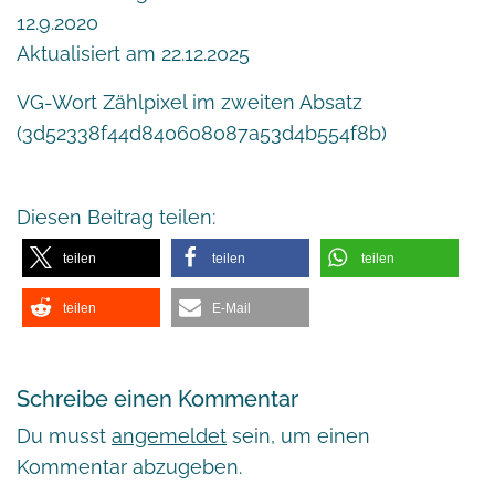
12.9.2020
Aktualisiert am 22.12.2025
VG-Wort Zählpixel im zweiten Absatz
(3d52338f44d840608087a53d4b554f8b)
Diesen Beitrag teilen:
teilen
teilen
teilen
teilen
E-Mail
Schreibe einen Kommentar
Du musst
angemeldet
sein, um einen
Kommentar abzugeben.