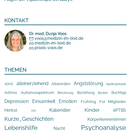
KONTAKT
Dr. med. Dunja Voos
voos@medizin-im-text.de
medizin-im-text.de
praxis-voos.de
THEMEN
alleinerziehend
Angststörung
Altwerden
Apeirophobie
ADHS
Asthma
Autismusspektrum
Beziehung
Buchtipp
Berührung
Boden
Depression
Einsamkeit
Emotion
Frühling
Für Mitglieder
Kalender
Kinder
Herbst
kPTBS
Ich
Kurze_Geschichten
Körperkennenlernen
Psychoanalyse
Lebenshilfe
Nacht