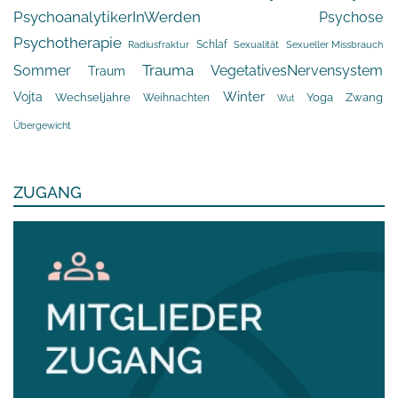
PsychoanalytikerInWerden
Psychose
Psychotherapie
Schlaf
Radiusfraktur
Sexualität
Sexueller Missbrauch
Trauma
Sommer
VegetativesNervensystem
Traum
Winter
Vojta
Yoga
Wechseljahre
Zwang
Weihnachten
Wut
Übergewicht
ZUGANG