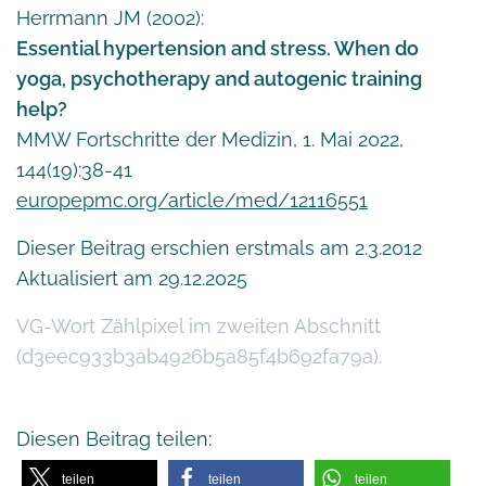
Herrmann JM (2002):
Essential hypertension and stress. When do
yoga, psychotherapy and autogenic training
help?
MMW Fortschritte der Medizin, 1. Mai 2022,
144(19):38-41
europepmc.org/article/med/12116551
Dieser Beitrag erschien erstmals am 2.3.2012
Aktualisiert am 29.12.2025
VG-Wort Zählpixel im zweiten Abschnitt
(d3eec933b3ab4926b5a85f4b692fa79a).
Diesen Beitrag teilen:
teilen
teilen
teilen