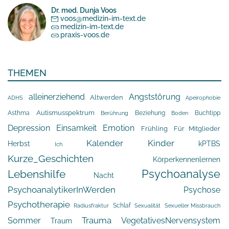
Dr. med. Dunja Voos
voos@medizin-im-text.de
medizin-im-text.de
praxis-voos.de
THEMEN
alleinerziehend
Angststörung
Altwerden
Apeirophobie
ADHS
Asthma
Autismusspektrum
Beziehung
Buchtipp
Berührung
Boden
Depression
Einsamkeit
Emotion
Frühling
Für Mitglieder
Kalender
Kinder
Herbst
kPTBS
Ich
Kurze_Geschichten
Körperkennenlernen
Psychoanalyse
Lebenshilfe
Nacht
PsychoanalytikerInWerden
Psychose
Psychotherapie
Schlaf
Radiusfraktur
Sexualität
Sexueller Missbrauch
Trauma
Sommer
VegetativesNervensystem
Traum