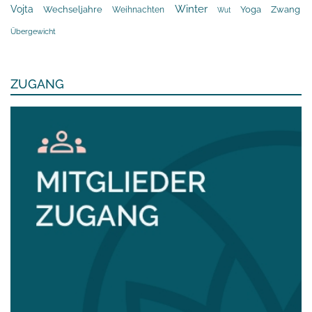
Winter
Vojta
Yoga
Wechseljahre
Zwang
Weihnachten
Wut
Übergewicht
ZUGANG