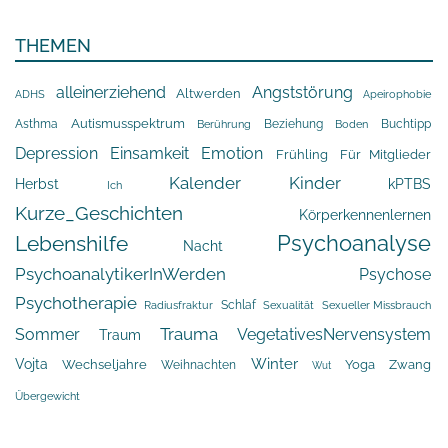
THEMEN
alleinerziehend
Angststörung
Altwerden
Apeirophobie
ADHS
Asthma
Autismusspektrum
Beziehung
Buchtipp
Berührung
Boden
Depression
Einsamkeit
Emotion
Frühling
Für Mitglieder
Kalender
Kinder
Herbst
kPTBS
Ich
Kurze_Geschichten
Körperkennenlernen
Psychoanalyse
Lebenshilfe
Nacht
PsychoanalytikerInWerden
Psychose
Psychotherapie
Schlaf
Radiusfraktur
Sexualität
Sexueller Missbrauch
Trauma
Sommer
VegetativesNervensystem
Traum
Winter
Vojta
Yoga
Wechseljahre
Zwang
Weihnachten
Wut
Übergewicht