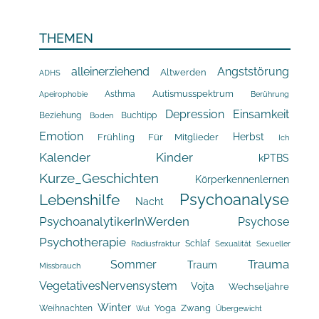
THEMEN
alleinerziehend
Angststörung
Altwerden
ADHS
Asthma
Autismusspektrum
Apeirophobie
Berührung
Depression
Einsamkeit
Beziehung
Buchtipp
Boden
Emotion
Herbst
Frühling
Für Mitglieder
Ich
Kalender
Kinder
kPTBS
Kurze_Geschichten
Körperkennenlernen
Psychoanalyse
Lebenshilfe
Nacht
PsychoanalytikerInWerden
Psychose
Psychotherapie
Schlaf
Radiusfraktur
Sexualität
Sexueller
Trauma
Sommer
Traum
Missbrauch
VegetativesNervensystem
Vojta
Wechseljahre
Winter
Yoga
Zwang
Weihnachten
Übergewicht
Wut