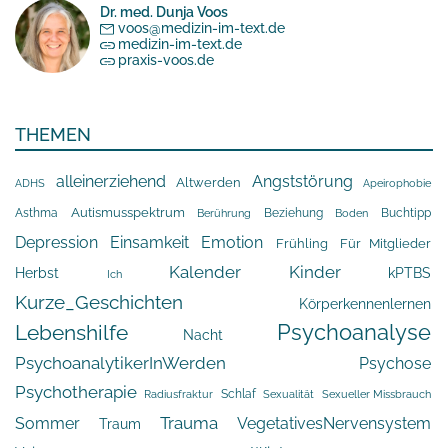
Dr. med. Dunja Voos
voos@medizin-im-text.de
medizin-im-text.de
praxis-voos.de
THEMEN
alleinerziehend
Angststörung
Altwerden
Apeirophobie
ADHS
Asthma
Autismusspektrum
Beziehung
Buchtipp
Berührung
Boden
Depression
Einsamkeit
Emotion
Frühling
Für Mitglieder
Kalender
Kinder
Herbst
kPTBS
Ich
Kurze_Geschichten
Körperkennenlernen
Psychoanalyse
Lebenshilfe
Nacht
PsychoanalytikerInWerden
Psychose
Psychotherapie
Schlaf
Radiusfraktur
Sexualität
Sexueller Missbrauch
Trauma
Sommer
VegetativesNervensystem
Traum