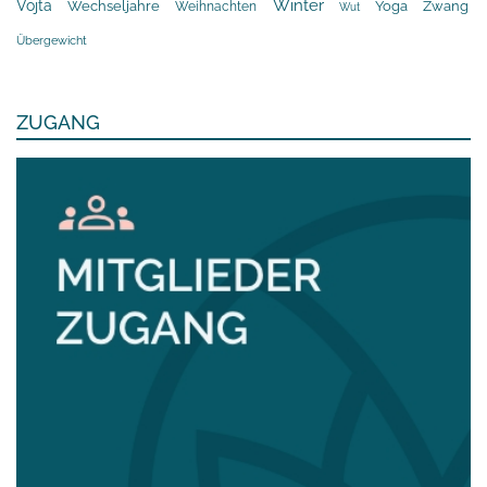
Winter
Vojta
Yoga
Wechseljahre
Zwang
Weihnachten
Wut
Übergewicht
ZUGANG