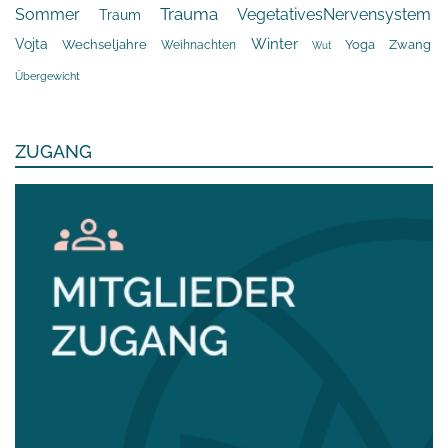
Trauma
Sommer
VegetativesNervensystem
Traum
Winter
Vojta
Yoga
Wechseljahre
Zwang
Weihnachten
Wut
Übergewicht
ZUGANG