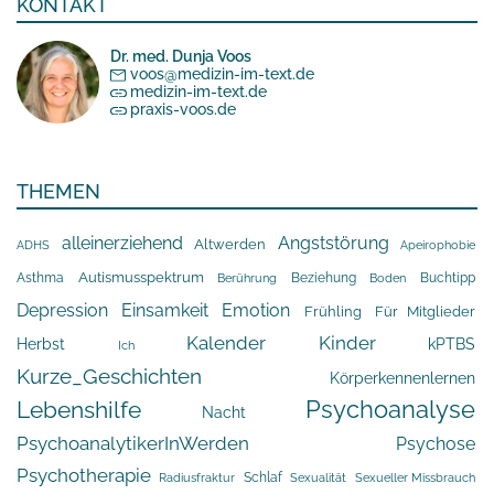
KONTAKT
Dr. med. Dunja Voos
voos@medizin-im-text.de
medizin-im-text.de
praxis-voos.de
THEMEN
alleinerziehend
Angststörung
Altwerden
Apeirophobie
ADHS
Asthma
Autismusspektrum
Beziehung
Buchtipp
Berührung
Boden
Depression
Einsamkeit
Emotion
Frühling
Für Mitglieder
Kalender
Kinder
Herbst
kPTBS
Ich
Kurze_Geschichten
Körperkennenlernen
Psychoanalyse
Lebenshilfe
Nacht
PsychoanalytikerInWerden
Psychose
Psychotherapie
Schlaf
Radiusfraktur
Sexualität
Sexueller Missbrauch