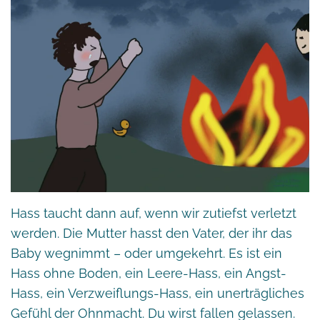
Hass taucht dann auf, wenn wir zutiefst verletzt
werden. Die Mutter hasst den Vater, der ihr das
Baby wegnimmt – oder umgekehrt. Es ist ein
Hass ohne Boden, ein Leere-Hass, ein Angst-
Hass, ein Verzweiflungs-Hass, ein unerträgliches
Gefühl der Ohnmacht. Du wirst fallen gelassen.