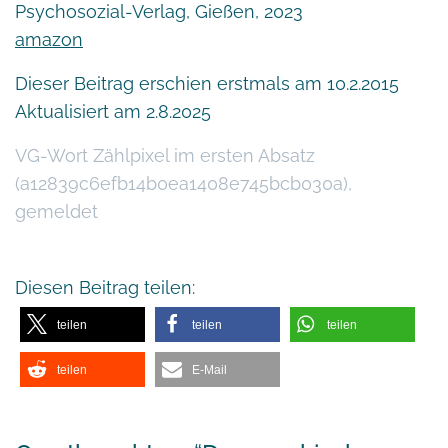
Psychosozial-Verlag, Gießen, 2023
amazon
Dieser Beitrag erschien erstmals am 10.2.2015
Aktualisiert am 2.8.2025
VG-Wort Zählpixel im ersten Absatz
(a12839c6efb14b0ea1408e745bcb030a),
gemeldet
Diesen Beitrag teilen:
teilen
teilen
teilen
teilen
E-Mail