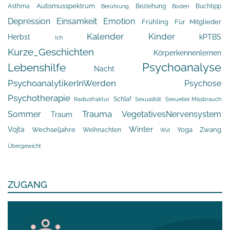
Asthma
Autismusspektrum
Beziehung
Buchtipp
Berührung
Boden
Depression
Einsamkeit
Emotion
Frühling
Für Mitglieder
Kalender
Kinder
Herbst
kPTBS
Ich
Kurze_Geschichten
Körperkennenlernen
Psychoanalyse
Lebenshilfe
Nacht
PsychoanalytikerInWerden
Psychose
Psychotherapie
Schlaf
Radiusfraktur
Sexualität
Sexueller Missbrauch
Trauma
Sommer
VegetativesNervensystem
Traum
Winter
Vojta
Yoga
Wechseljahre
Zwang
Weihnachten
Wut
Übergewicht
ZUGANG