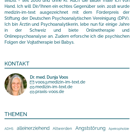
selbst - seit 2006 und ohne KI. Auch die Bilder male ich von
Hand. Ich will Dir/Ihnen ein echtes Gegenüber sein. 2018 wurde
medizin-im-text ausgezeichnet mit dem Förderpreis der
Stiftung der Deutschen Psychoanalytischen Vereinigung (DPV).
Ich bin Ärztin und Psychoanalytikerin, lebe nun für einige Jahre
in der Schweiz und biete Onlinetherapie und
Onlinepsychoanalyse an. Zudem erforsche ich die psychischen
Folgen der Vojtatherapie bei Babys.
KONTAKT
Dr. med. Dunja Voos
voos@medizin-im-text.de
medizin-im-text.de
praxis-voos.de
THEMEN
alleinerziehend
Angststörung
Altwerden
Apeirophobie
ADHS