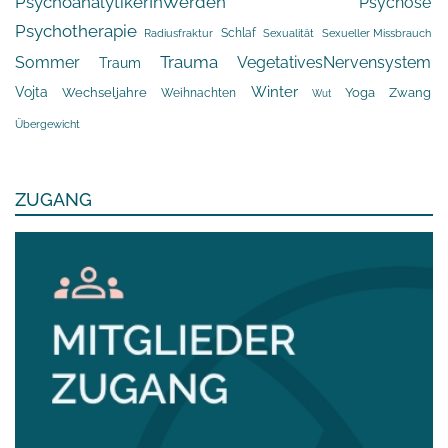
PsychoanalytikerInWerden
Psychose
Psychotherapie
Schlaf
Radiusfraktur
Sexualität
Sexueller Missbrauch
Trauma
Sommer
VegetativesNervensystem
Traum
Winter
Vojta
Yoga
Wechseljahre
Zwang
Weihnachten
Wut
Übergewicht
ZUGANG