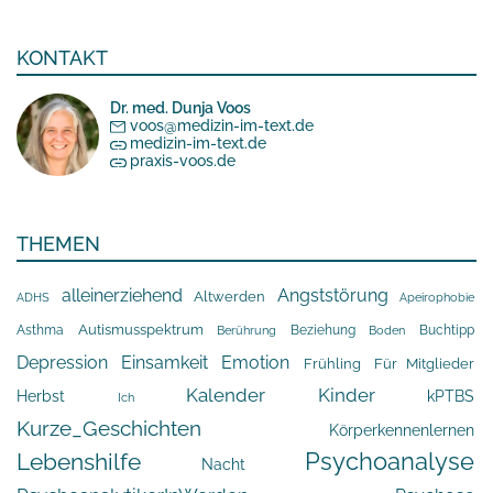
KONTAKT
Dr. med. Dunja Voos
voos@medizin-im-text.de
medizin-im-text.de
praxis-voos.de
THEMEN
alleinerziehend
Angststörung
Altwerden
Apeirophobie
ADHS
Asthma
Autismusspektrum
Beziehung
Buchtipp
Berührung
Boden
Depression
Einsamkeit
Emotion
Frühling
Für Mitglieder
Kalender
Kinder
Herbst
kPTBS
Ich
Kurze_Geschichten
Körperkennenlernen
Psychoanalyse
Lebenshilfe
Nacht