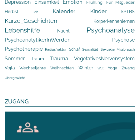
Depression
Einsamkeit
Emotion
Frühling
Für Mitglieder
Kalender
Kinder
Herbst
kPTBS
Ich
Kurze_Geschichten
Körperkennenlernen
Psychoanalyse
Lebenshilfe
Nacht
PsychoanalytikerInWerden
Psychose
Psychotherapie
Schlaf
Radiusfraktur
Sexualität
Sexueller Missbrauch
Trauma
Sommer
VegetativesNervensystem
Traum
Winter
Vojta
Yoga
Wechseljahre
Zwang
Weihnachten
Wut
Übergewicht
ZUGANG