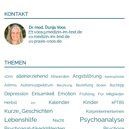
KONTAKT
Dr. med. Dunja Voos
voos@medizin-im-text.de
medizin-im-text.de
praxis-voos.de
THEMEN
alleinerziehend
Angststörung
Altwerden
Apeirophobie
ADHS
Asthma
Autismusspektrum
Beziehung
Buchtipp
Berührung
Boden
Depression
Einsamkeit
Emotion
Frühling
Für Mitglieder
Kalender
Kinder
Herbst
kPTBS
Ich
Kurze_Geschichten
Körperkennenlernen
Psychoanalyse
Lebenshilfe
Nacht
PsychoanalytikerInWerden
Psychose