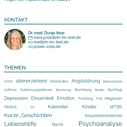
KONTAKT
Dr. med. Dunja Voos
voos@medizin-im-text.de
medizin-im-text.de
praxis-voos.de
THEMEN
alleinerziehend
Angststörung
Altwerden
Apeirophobie
ADHS
Asthma
Autismusspektrum
Beziehung
Buchtipp
Berührung
Boden
Depression
Einsamkeit
Emotion
Frühling
Für Mitglieder
Kalender
Kinder
Herbst
kPTBS
Ich
Kurze_Geschichten
Körperkennenlernen
Psychoanalyse
Lebenshilfe
Nacht