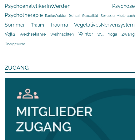
PsychoanalytikerInWerden
Psychose
Psychotherapie
Schlaf
Radiusfraktur
Sexualität
Sexueller Missbrauch
Trauma
Sommer
VegetativesNervensystem
Traum
Winter
Vojta
Yoga
Wechseljahre
Zwang
Weihnachten
Wut
Übergewicht
ZUGANG