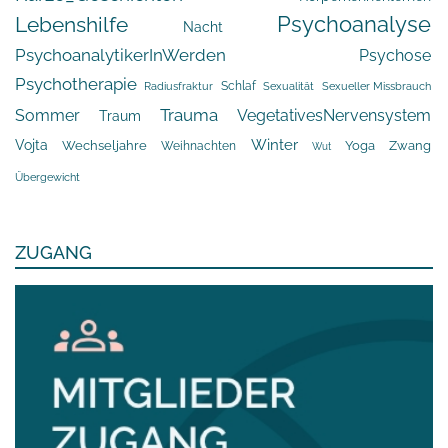
Psychoanalyse
Lebenshilfe
Nacht
PsychoanalytikerInWerden
Psychose
Psychotherapie
Schlaf
Radiusfraktur
Sexualität
Sexueller Missbrauch
Trauma
Sommer
VegetativesNervensystem
Traum
Winter
Vojta
Yoga
Wechseljahre
Zwang
Weihnachten
Wut
Übergewicht
ZUGANG