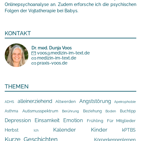
Onlinepsychoanalyse an. Zudem erforsche ich die psychischen
Folgen der Vojtatherapie bei Babys.
KONTAKT
Dr. med. Dunja Voos
voos@medizin-im-text.de
medizin-im-text.de
praxis-voos.de
THEMEN
alleinerziehend
Angststörung
Altwerden
Apeirophobie
ADHS
Asthma
Autismusspektrum
Beziehung
Buchtipp
Berührung
Boden
Depression
Einsamkeit
Emotion
Frühling
Für Mitglieder
Kalender
Kinder
Herbst
kPTBS
Ich
Kurze_Geschichten
Körperkennenlernen