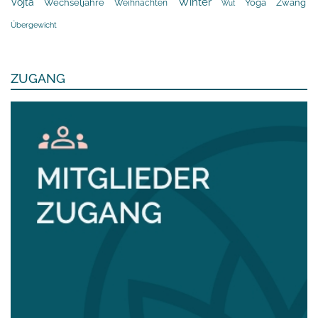
Winter
Vojta
Yoga
Wechseljahre
Zwang
Weihnachten
Wut
Übergewicht
ZUGANG