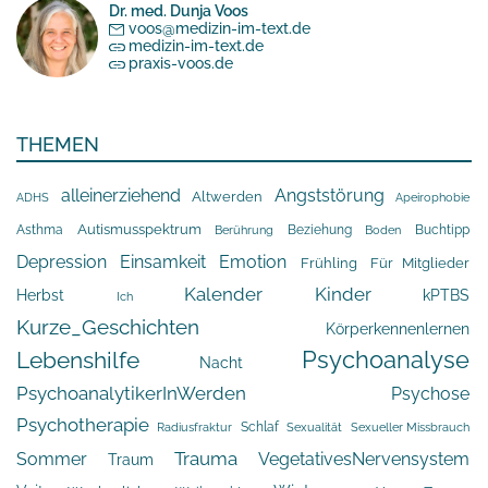
Dr. med. Dunja Voos
voos@medizin-im-text.de
medizin-im-text.de
praxis-voos.de
THEMEN
alleinerziehend
Angststörung
Altwerden
Apeirophobie
ADHS
Asthma
Autismusspektrum
Beziehung
Buchtipp
Berührung
Boden
Depression
Einsamkeit
Emotion
Frühling
Für Mitglieder
Kalender
Kinder
Herbst
kPTBS
Ich
Kurze_Geschichten
Körperkennenlernen
Psychoanalyse
Lebenshilfe
Nacht
PsychoanalytikerInWerden
Psychose
Psychotherapie
Schlaf
Radiusfraktur
Sexualität
Sexueller Missbrauch
Trauma
Sommer
VegetativesNervensystem
Traum