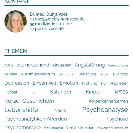
KONTAKT
Dr. med. Dunja Voos
voos@medizin-im-text.de
medizin-im-text.de
praxis-voos.de
THEMEN
alleinerziehend
Angststörung
Altwerden
Apeirophobie
ADHS
Asthma
Autismusspektrum
Beziehung
Buchtipp
Berührung
Boden
Depression
Einsamkeit
Emotion
Frühling
Für Mitglieder
Kalender
Kinder
Herbst
kPTBS
Ich
Kurze_Geschichten
Körperkennenlernen
Psychoanalyse
Lebenshilfe
Nacht
PsychoanalytikerInWerden
Psychose
Psychotherapie
Schlaf
Radiusfraktur
Sexualität
Sexueller Missbrauch