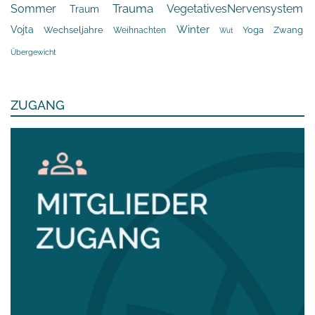
Trauma
Sommer
VegetativesNervensystem
Traum
Winter
Vojta
Yoga
Wechseljahre
Zwang
Weihnachten
Wut
Übergewicht
ZUGANG