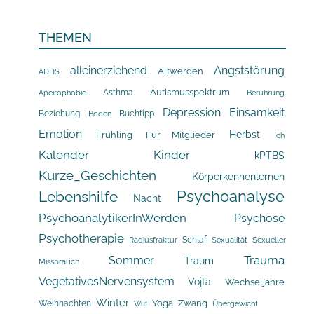
THEMEN
alleinerziehend
Angststörung
Altwerden
ADHS
Asthma
Autismusspektrum
Apeirophobie
Berührung
Depression
Einsamkeit
Beziehung
Buchtipp
Boden
Emotion
Herbst
Frühling
Für Mitglieder
Ich
Kalender
Kinder
kPTBS
Kurze_Geschichten
Körperkennenlernen
Psychoanalyse
Lebenshilfe
Nacht
PsychoanalytikerInWerden
Psychose
Psychotherapie
Schlaf
Radiusfraktur
Sexualität
Sexueller
Trauma
Sommer
Traum
Missbrauch
VegetativesNervensystem
Vojta
Wechseljahre
Winter
Yoga
Zwang
Weihnachten
Übergewicht
Wut