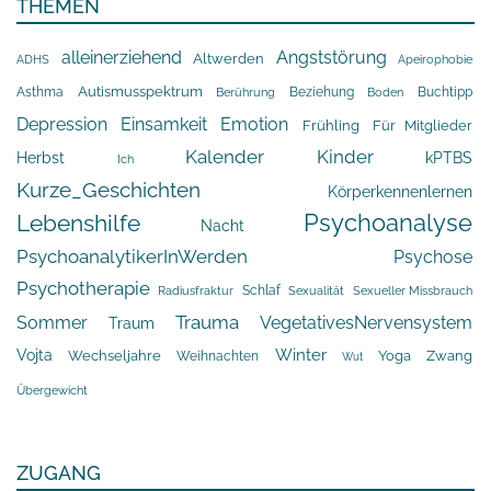
THEMEN
alleinerziehend
Angststörung
Altwerden
Apeirophobie
ADHS
Asthma
Autismusspektrum
Beziehung
Buchtipp
Berührung
Boden
Depression
Einsamkeit
Emotion
Frühling
Für Mitglieder
Kalender
Kinder
Herbst
kPTBS
Ich
Kurze_Geschichten
Körperkennenlernen
Psychoanalyse
Lebenshilfe
Nacht
PsychoanalytikerInWerden
Psychose
Psychotherapie
Schlaf
Radiusfraktur
Sexualität
Sexueller Missbrauch
Trauma
Sommer
VegetativesNervensystem
Traum
Winter
Vojta
Yoga
Wechseljahre
Zwang
Weihnachten
Wut
Übergewicht
ZUGANG