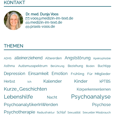
KONTAKT
Dr. med. Dunja Voos
voos@medizin-im-text.de
medizin-im-text.de
praxis-voos.de
THEMEN
alleinerziehend
Angststörung
Altwerden
Apeirophobie
ADHS
Asthma
Autismusspektrum
Beziehung
Buchtipp
Berührung
Boden
Depression
Einsamkeit
Emotion
Frühling
Für Mitglieder
Kalender
Kinder
Herbst
kPTBS
Ich
Kurze_Geschichten
Körperkennenlernen
Psychoanalyse
Lebenshilfe
Nacht
PsychoanalytikerInWerden
Psychose
Psychotherapie
Schlaf
Radiusfraktur
Sexualität
Sexueller Missbrauch