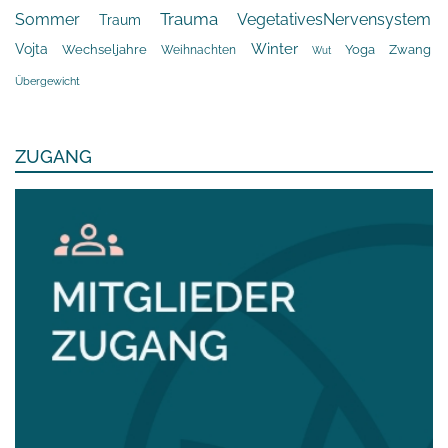
Trauma
Sommer
VegetativesNervensystem
Traum
Winter
Vojta
Yoga
Wechseljahre
Zwang
Weihnachten
Wut
Übergewicht
ZUGANG