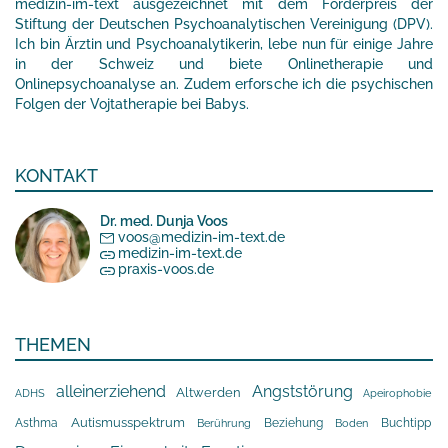
medizin-im-text ausgezeichnet mit dem Förderpreis der
Stiftung der Deutschen Psychoanalytischen Vereinigung (DPV).
Ich bin Ärztin und Psychoanalytikerin, lebe nun für einige Jahre
in der Schweiz und biete Onlinetherapie und
Onlinepsychoanalyse an. Zudem erforsche ich die psychischen
Folgen der Vojtatherapie bei Babys.
KONTAKT
Dr. med. Dunja Voos
voos@medizin-im-text.de
medizin-im-text.de
praxis-voos.de
THEMEN
alleinerziehend
Angststörung
Altwerden
Apeirophobie
ADHS
Asthma
Autismusspektrum
Beziehung
Buchtipp
Berührung
Boden