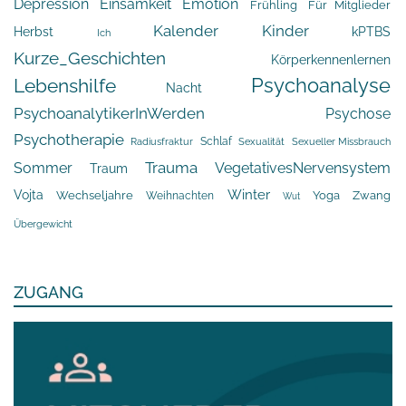
Depression
Einsamkeit
Emotion
Frühling
Für Mitglieder
Kalender
Kinder
Herbst
kPTBS
Ich
Kurze_Geschichten
Körperkennenlernen
Psychoanalyse
Lebenshilfe
Nacht
PsychoanalytikerInWerden
Psychose
Psychotherapie
Schlaf
Radiusfraktur
Sexualität
Sexueller Missbrauch
Trauma
Sommer
VegetativesNervensystem
Traum
Winter
Vojta
Yoga
Wechseljahre
Zwang
Weihnachten
Wut
Übergewicht
ZUGANG