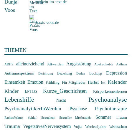
medizin-im-text.de
praxis-voos.de
THEMEN
alleinerziehend
Angststörung
Altwerden
Asthma
Apeirophobie
ADHS
Depression
Autismusspektrum
Beziehung
Boden
Buchtipp
Berührung
Kalender
Einsamkeit
Emotion
Herbst
Frühling
Für Mitglieder
Ich
Kurze_Geschichten
Kinder
kPTBS
Körperkennenlernen
Psychoanalyse
Lebenshilfe
Nacht
Psychotherapie
PsychoanalytikerInWerden
Psychose
Sommer
Traum
Radiusfraktur
Schlaf
Sexualität
Sexueller Missbrauch
Trauma
VegetativesNervensystem
Vojta
Wechseljahre
Weihnachten