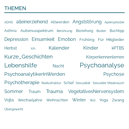
THEMEN
alleinerziehend
Angststörung
Altwerden
Apeirophobie
ADHS
Asthma
Autismusspektrum
Beziehung
Buchtipp
Berührung
Boden
Depression
Einsamkeit
Emotion
Frühling
Für Mitglieder
Kalender
Kinder
Herbst
kPTBS
Ich
Kurze_Geschichten
Körperkennenlernen
Psychoanalyse
Lebenshilfe
Nacht
PsychoanalytikerInWerden
Psychose
Psychotherapie
Schlaf
Radiusfraktur
Sexualität
Sexueller Missbrauch
Trauma
Sommer
VegetativesNervensystem
Traum
Winter
Vojta
Yoga
Wechseljahre
Zwang
Weihnachten
Wut
Übergewicht