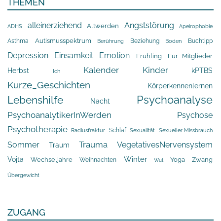
THEMEN
alleinerziehend
Angststörung
Altwerden
Apeirophobie
ADHS
Asthma
Autismusspektrum
Beziehung
Buchtipp
Berührung
Boden
Depression
Einsamkeit
Emotion
Frühling
Für Mitglieder
Kalender
Kinder
Herbst
kPTBS
Ich
Kurze_Geschichten
Körperkennenlernen
Psychoanalyse
Lebenshilfe
Nacht
PsychoanalytikerInWerden
Psychose
Psychotherapie
Schlaf
Radiusfraktur
Sexualität
Sexueller Missbrauch
Trauma
Sommer
VegetativesNervensystem
Traum
Winter
Vojta
Yoga
Wechseljahre
Zwang
Weihnachten
Wut
Übergewicht
ZUGANG