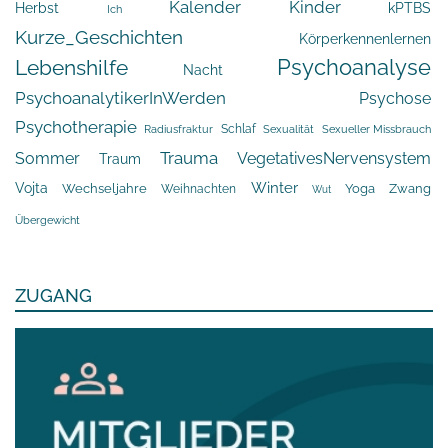
Kalender
Kinder
Herbst
kPTBS
Ich
Kurze_Geschichten
Körperkennenlernen
Psychoanalyse
Lebenshilfe
Nacht
PsychoanalytikerInWerden
Psychose
Psychotherapie
Schlaf
Radiusfraktur
Sexualität
Sexueller Missbrauch
Trauma
Sommer
VegetativesNervensystem
Traum
Winter
Vojta
Yoga
Wechseljahre
Zwang
Weihnachten
Wut
Übergewicht
ZUGANG