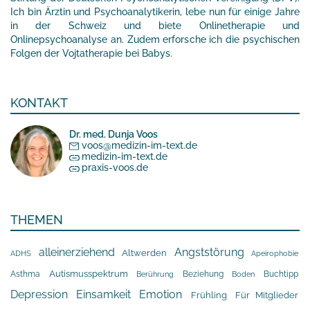
Ich bin Ärztin und Psychoanalytikerin, lebe nun für einige Jahre
in der Schweiz und biete Onlinetherapie und
Onlinepsychoanalyse an. Zudem erforsche ich die psychischen
Folgen der Vojtatherapie bei Babys.
KONTAKT
Dr. med. Dunja Voos
voos@medizin-im-text.de
medizin-im-text.de
praxis-voos.de
THEMEN
alleinerziehend
Angststörung
Altwerden
Apeirophobie
ADHS
Asthma
Autismusspektrum
Beziehung
Buchtipp
Berührung
Boden
Depression
Einsamkeit
Emotion
Frühling
Für Mitglieder