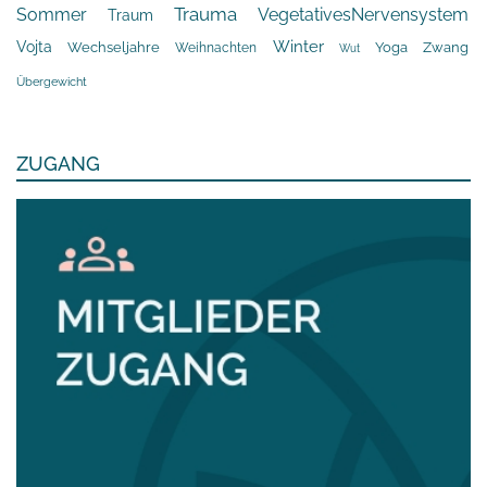
Trauma
Sommer
VegetativesNervensystem
Traum
Winter
Vojta
Yoga
Wechseljahre
Zwang
Weihnachten
Wut
Übergewicht
ZUGANG