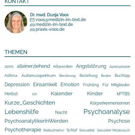
KONTAKT
Dr. med. Dunja Voos
voos@medizin-im-text.de
medizin-im-text.de
praxis-voos.de
THEMEN
alleinerziehend
Angststörung
Altwerden
Apeirophobie
ADHS
Asthma
Autismusspektrum
Beziehung
Buchtipp
Berührung
Boden
Depression
Einsamkeit
Emotion
Frühling
Für Mitglieder
Kalender
Kinder
Herbst
kPTBS
Ich
Kurze_Geschichten
Körperkennenlernen
Psychoanalyse
Lebenshilfe
Nacht
PsychoanalytikerInWerden
Psychose
Psychotherapie
Schlaf
Radiusfraktur
Sexualität
Sexueller Missbrauch