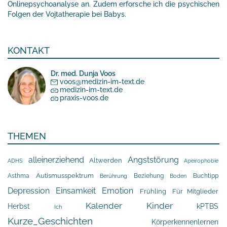
Onlinepsychoanalyse an. Zudem erforsche ich die psychischen
Folgen der Vojtatherapie bei Babys.
KONTAKT
Dr. med. Dunja Voos
voos@medizin-im-text.de
medizin-im-text.de
praxis-voos.de
THEMEN
alleinerziehend
Angststörung
Altwerden
Apeirophobie
ADHS
Asthma
Autismusspektrum
Beziehung
Buchtipp
Berührung
Boden
Depression
Einsamkeit
Emotion
Frühling
Für Mitglieder
Kalender
Kinder
Herbst
kPTBS
Ich
Kurze_Geschichten
Körperkennenlernen