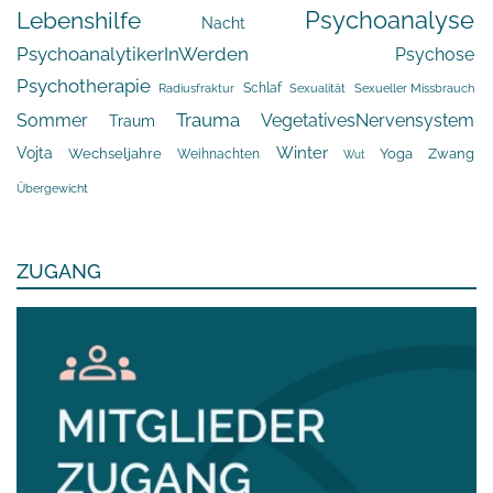
Psychoanalyse
Lebenshilfe
Nacht
PsychoanalytikerInWerden
Psychose
Psychotherapie
Schlaf
Radiusfraktur
Sexualität
Sexueller Missbrauch
Trauma
Sommer
VegetativesNervensystem
Traum
Winter
Vojta
Yoga
Wechseljahre
Zwang
Weihnachten
Wut
Übergewicht
ZUGANG