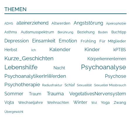
THEMEN
alleinerziehend
Angststörung
Altwerden
Apeirophobie
ADHS
Asthma
Autismusspektrum
Beziehung
Buchtipp
Berührung
Boden
Depression
Einsamkeit
Emotion
Frühling
Für Mitglieder
Kalender
Kinder
Herbst
kPTBS
Ich
Kurze_Geschichten
Körperkennenlernen
Psychoanalyse
Lebenshilfe
Nacht
PsychoanalytikerInWerden
Psychose
Psychotherapie
Schlaf
Radiusfraktur
Sexualität
Sexueller Missbrauch
Trauma
Sommer
VegetativesNervensystem
Traum
Winter
Vojta
Yoga
Wechseljahre
Zwang
Weihnachten
Wut
Übergewicht