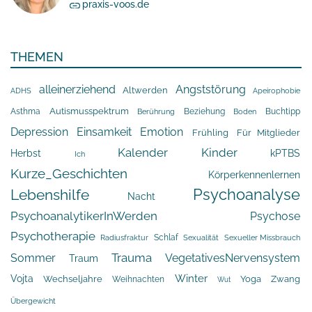
praxis-voos.de
THEMEN
alleinerziehend
Angststörung
Altwerden
Apeirophobie
ADHS
Asthma
Autismusspektrum
Beziehung
Buchtipp
Berührung
Boden
Depression
Einsamkeit
Emotion
Frühling
Für Mitglieder
Kalender
Kinder
Herbst
kPTBS
Ich
Kurze_Geschichten
Körperkennenlernen
Psychoanalyse
Lebenshilfe
Nacht
PsychoanalytikerInWerden
Psychose
Psychotherapie
Schlaf
Radiusfraktur
Sexualität
Sexueller Missbrauch
Trauma
Sommer
VegetativesNervensystem
Traum
Winter
Vojta
Yoga
Wechseljahre
Zwang
Weihnachten
Wut
Übergewicht