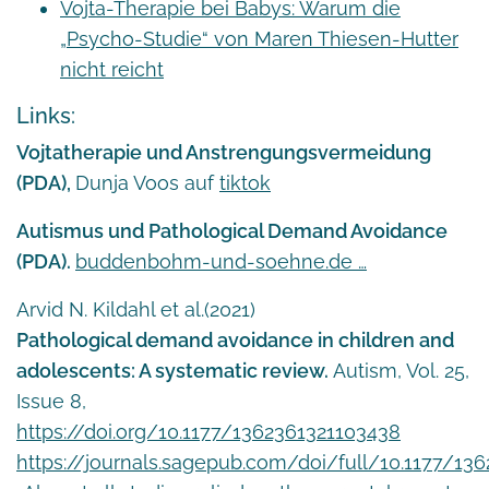
Vojta-Therapie bei Babys: Warum die
„Psycho-Studie“ von Maren Thiesen-Hutter
nicht reicht
Links:
Vojtatherapie und Anstrengungsvermeidung
(PDA),
Dunja Voos auf
tiktok
Autismus und Pathological Demand Avoidance
(PDA).
buddenbohm-und-soehne.de …
Arvid N. Kildahl et al.(2021)
Pathological demand avoidance in children and
adolescents: A systematic review.
Autism, Vol. 25,
Issue 8,
https://doi.org/10.1177/1362361321103438
https://journals.sagepub.com/doi/full/10.1177/13