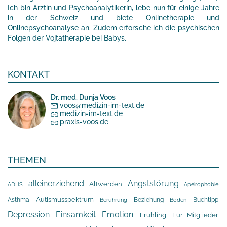
Ich bin Ärztin und Psychoanalytikerin, lebe nun für einige Jahre
in der Schweiz und biete Onlinetherapie und
Onlinepsychoanalyse an. Zudem erforsche ich die psychischen
Folgen der Vojtatherapie bei Babys.
KONTAKT
Dr. med. Dunja Voos
voos@medizin-im-text.de
medizin-im-text.de
praxis-voos.de
THEMEN
alleinerziehend
Angststörung
Altwerden
Apeirophobie
ADHS
Asthma
Autismusspektrum
Beziehung
Buchtipp
Berührung
Boden
Depression
Einsamkeit
Emotion
Frühling
Für Mitglieder