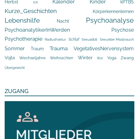
Kalender
Kinder
Herbst
kPTBS
Ich
Kurze_Geschichten
Körperkennenlernen
Psychoanalyse
Lebenshilfe
Nacht
PsychoanalytikerInWerden
Psychose
Psychotherapie
Schlaf
Radiusfraktur
Sexualität
Sexueller Missbrauch
Trauma
Sommer
VegetativesNervensystem
Traum
Winter
Vojta
Yoga
Wechseljahre
Zwang
Weihnachten
Wut
Übergewicht
ZUGANG