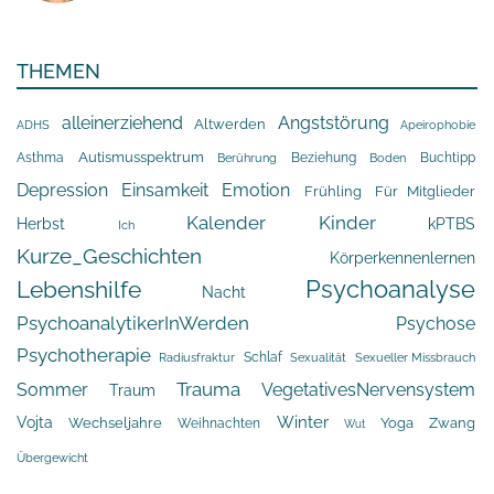
THEMEN
alleinerziehend
Angststörung
Altwerden
Apeirophobie
ADHS
Asthma
Autismusspektrum
Beziehung
Buchtipp
Berührung
Boden
Depression
Einsamkeit
Emotion
Frühling
Für Mitglieder
Kalender
Kinder
Herbst
kPTBS
Ich
Kurze_Geschichten
Körperkennenlernen
Psychoanalyse
Lebenshilfe
Nacht
PsychoanalytikerInWerden
Psychose
Psychotherapie
Schlaf
Radiusfraktur
Sexualität
Sexueller Missbrauch
Trauma
Sommer
VegetativesNervensystem
Traum
Winter
Vojta
Yoga
Wechseljahre
Zwang
Weihnachten
Wut
Übergewicht