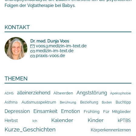
Folgen der Vojtatherapie bei Babys.
KONTAKT
Dr. med. Dunja Voos
voos@medizin-im-text.de
medizin-im-text.de
praxis-voos.de
THEMEN
alleinerziehend
Angststörung
Altwerden
Apeirophobie
ADHS
Asthma
Autismusspektrum
Beziehung
Buchtipp
Berührung
Boden
Depression
Einsamkeit
Emotion
Frühling
Für Mitglieder
Kalender
Kinder
Herbst
kPTBS
Ich
Kurze_Geschichten
Körperkennenlernen