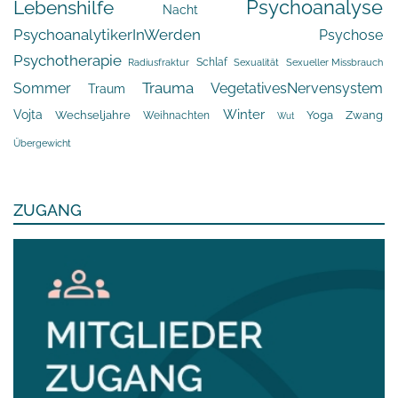
Psychoanalyse
Lebenshilfe
Nacht
PsychoanalytikerInWerden
Psychose
Psychotherapie
Schlaf
Radiusfraktur
Sexualität
Sexueller Missbrauch
Trauma
Sommer
VegetativesNervensystem
Traum
Winter
Vojta
Yoga
Wechseljahre
Zwang
Weihnachten
Wut
Übergewicht
ZUGANG