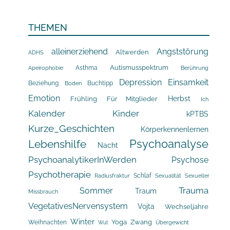
THEMEN
alleinerziehend
Angststörung
Altwerden
ADHS
Asthma
Autismusspektrum
Apeirophobie
Berührung
Depression
Einsamkeit
Beziehung
Buchtipp
Boden
Emotion
Herbst
Frühling
Für Mitglieder
Ich
Kalender
Kinder
kPTBS
Kurze_Geschichten
Körperkennenlernen
Psychoanalyse
Lebenshilfe
Nacht
PsychoanalytikerInWerden
Psychose
Psychotherapie
Schlaf
Radiusfraktur
Sexualität
Sexueller
Trauma
Sommer
Traum
Missbrauch
VegetativesNervensystem
Vojta
Wechseljahre
Winter
Yoga
Zwang
Weihnachten
Übergewicht
Wut