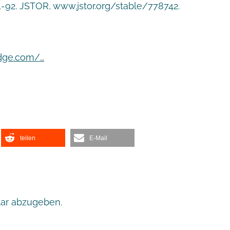
 71-92. JSTOR, www.jstor.org/stable/778742.
edge.com/…
teilen
E-Mail
ar abzugeben.